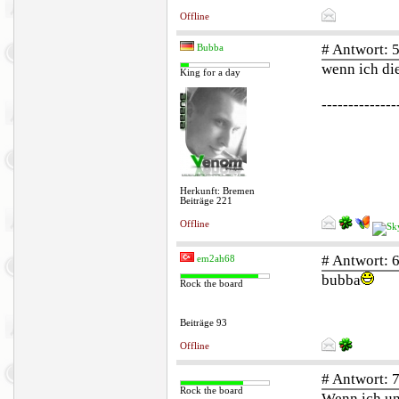
Offline
# Antwort: 
Bubba
wenn ich di
King for a day
--------------
Herkunft: Bremen
Beiträge 221
Offline
# Antwort: 
em2ah68
bubba
Rock the board
Beiträge 93
Offline
# Antwort: 
Rock the board
Wenn ich un