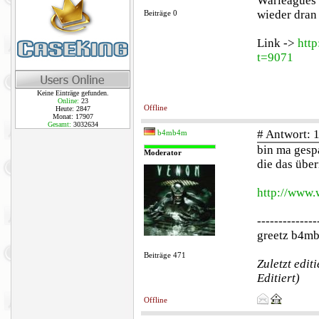
Warleagues 
wieder dran
Beiträge 0
Link ->
http
t=9071
Keine Einträge gefunden.
Online:
23
Offline
Heute: 2847
Monat: 17907
Gesamt:
3032634
# Antwort: 
b4mb4m
bin ma gesp
Moderator
die das übe
http://www.
--------------
greetz b4m
Beiträge 471
Zuletzt edit
Editiert)
Offline