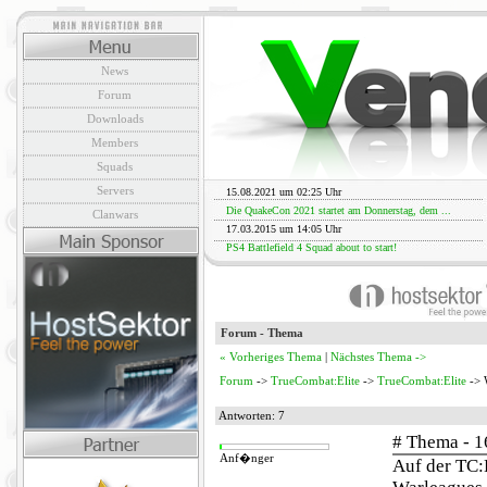
News
Forum
Downloads
Members
Squads
Servers
15.08.2021 um 02:25 Uhr
Die QuakeCon 2021 startet am Donnerstag, dem ...
Clanwars
17.03.2015 um 14:05 Uhr
PS4 Battlefield 4 Squad about to start!
Forum - Thema
« Vorheriges Thema
|
Nächstes Thema ->
Forum
->
TrueCombat:Elite
->
TrueCombat:Elite
-> 
Antworten: 7
# Thema - 1
Anf�nger
Auf der TC: