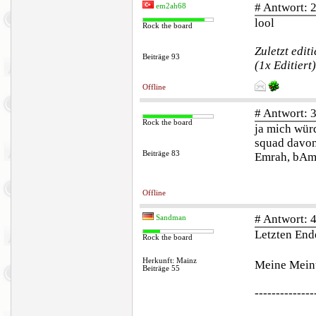
# Antwort: 
em2ah68
lool
Rock the board
Zuletzt edit
Beiträge 93
(1x Editiert)
Offline
# Antwort: 
Rock the board
ja mich würd
squad davon
Beiträge 83
Emrah, bAm
Offline
# Antwort: 
Sandman
Letzten End
Rock the board
Herkunft: Mainz
Meine Meinu
Beiträge 55
--------------