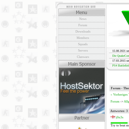
News
Forum
Downloads
Members
Squads
Servers
15.08.2021 u
Die QuakeCon 
Clanwars
17.03.2015 u
PS4 Battlefiel
Forum - Th
« Vorheriges
Forum
->
All
Antworten: 3
j0n3s
Try to beat m