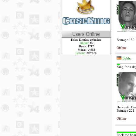
Keine Einträge gefunden.
Beiträge 159
Online:
16
Heute: 1717
Offline
Monat: 14968
Gesamt:
3029695
Bubba
King for a da
Herkunft: Br
Beiträge 221
Offline
Rock the boa