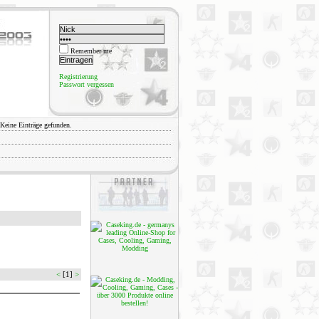
Remember me
Registrierung
Passwort vergessen
Keine Einträge gefunden.
<
[1]
>