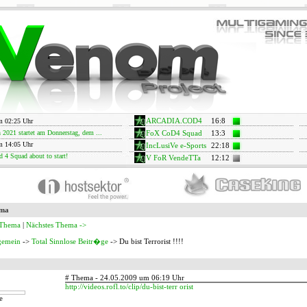
m 02:25 Uhr
ARCADIA.COD4
16
:
8
2021 startet am Donnerstag, dem ...
FoX CoD4 Squad
13
:
3
m 14:05 Uhr
IncLusiVe e-Sports
22
:
18
d 4 Squad about to start!
V FoR VendeTTa
12
:
12
ema
 Thema
|
Nächstes Thema ->
gemein
->
Total Sinnlose Beitr�ge
-> Du bist Terrorist !!!!
# Thema - 24.05.2009 um 06:19 Uhr
http://videos.rofl.to/clip/du-bist-terr orist
e