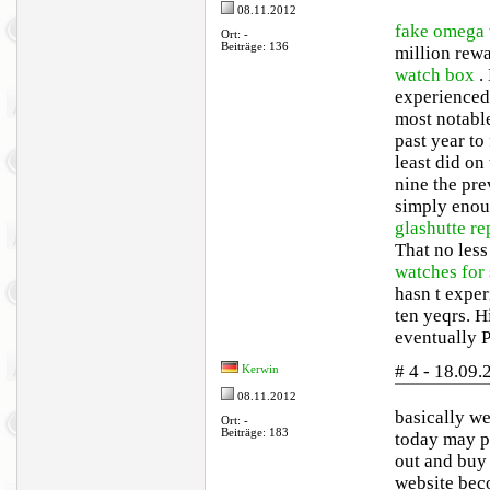
08.11.2012
fake omega
Ort: -
Beiträge: 136
million rew
watch box
.
experienced 
most notable
past year to
least did on
nine the pre
simply enoug
glashutte re
That no less
watches for 
hasn t exper
ten yeqrs. H
eventually 
# 4 - 18.09
Kerwin
08.11.2012
basically we
Ort: -
Beiträge: 183
today may po
out and buy 
website beco