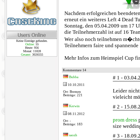
Nachdem erfolgreichen beendete
erneut ein weiteres Left 4 Dead T
Sonntag, den 05.04.2009 um 17 U
die Teilnehmerzahl ist auf 16 Tea
Wer also noch teilnehmen m�chte 
Keine Einträge gefunden.
Online:
55
Teilnehmern faire und spannende
Heute: 956
Monat: 11828
Gesamt:
3026555
Mehr Infos zum Heimspiel Cup fin
Kommentare 14
# 1 - 03.04
Bubba
10.10.2011
Leider nich
Ort: Bremen
Beiträge: 221
vieleicht m
# 2 - 15.08
Kerwin
08.11.2012
prom dress
p
Ort: -
Beiträge: 183
size weddin
# 3 - 18.09
saozh