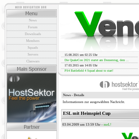
News
Forum
Downloads
Members
Squads
Servers
15.08.2021 um 02:25 Uhr
Die QuakeCon 2021 startet am Donnerstag, dem ...
Clanwars
17.03.2015 um 14:05 Uhr
PS4 Battlefield 4 Squad about to start!
News - Details
Informationen zur ausgewählten Nachricht.
ESL mit Heimspiel Cup
03.04.2009 um 13:59 Uhr -
meL!