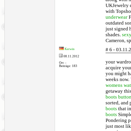
UKJewelry de
with Topsho
underwear
F
outdated so
just signed 
shades.
sexy
Cameron, sp
# 6 - 03.11
Kerwin
08.11.2012
your wardro
Ort: -
Beiträge: 183
acquire your
you might h
weeks now. V
womens wat
getaway th
boots
butto
sorted, and
boots
that i
boots
Simpl
Pondering p
just most li