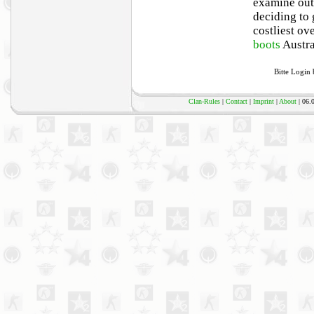
examine out
deciding to 
costliest ov
boots
Austra
Bitte Login
Clan-Rules
|
Contact
|
Imprint
|
About
| 06.