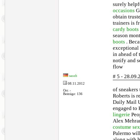
surely help
occasions
Ge
obtain trust
trainers is 
cardy boots
season mon
boots
. Beca
exceptional
in ahead of
notify and s
flow
# 5 - 28.09
saozh
08.11.2012
of sneakers 
Ort: -
Beiträge: 136
Roberts is r
Daily Mail 
engaged to 
lingerie
Peop
Alex Mehra
costume
sex
Palermo wil
along with 