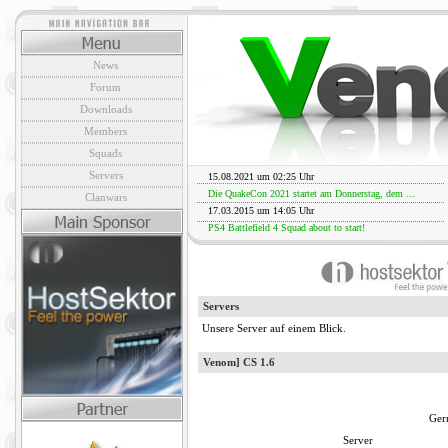
News
Forum
Downloads
Members
Squads
Servers
15.08.2021 um 02:25 Uhr
Die QuakeCon 2021 startet am Donnerstag, dem ...
Clanwars
17.03.2015 um 14:05 Uhr
PS4 Battlefield 4 Squad about to start!
Servers
Unsere Server auf einem Blick.
Venom] CS 1.6
Ger
Server