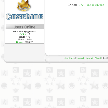
IP/Host:
77.47.113.101:27015
Keine Einträge gefunden.
Online:
18
Heute: 471
Monat: 11408
Gesamt:
3026135
Clan-Rules
|
Contact
|
Imprint
|
About
| 06.0