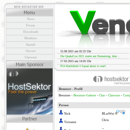
News
Forum
Downloads
Members
Squads
Servers
15.08.2021 um 02:25 Uhr
Die QuakeCon 2021 startet am Donnerstag, dem ...
Clanwars
17.03.2015 um 14:05 Uhr
PS4 Battlefield 4 Squad about to start!
Benutzer - Profil
Benutzer -
Benutzer-Galerie
-
Clan
-
Clanwars
-
Comp
Person
Nick
BLutWut
Chris
Vorname
--