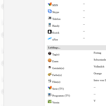
--
MSN
--
Skype
--
Telefon
--
Handy
--
Kwick
--
xFire
Lieblings...
Freitag
Tag(e)
Schweinele
Essen
Vollmilch
Getränk(e)
Orange
Farbe(n)
Intro von
Film(e)
--
Serie (TV)
--
Programm (TV)
V
Verein