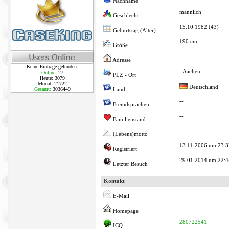
Nachname
männlich
Geschlecht
15.10.1982 (43)
Geburtstag (Alter)
190 cm
Größe
--
Adresse
Keine Einträge gefunden.
- Aachen
Online:
27
PLZ - Ort
Heute: 3079
Monat: 21722
Deutschland
Gesamt:
3036449
Land
--
Fremdsprachen
--
Familienstand
--
(Lebens)motto
13.11.2006 um 23:3
Registriert
29.01.2014 um 22:4
Letzter Besuch
Kontakt
--
E-Mail
--
Homepage
280722541
ICQ