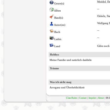
Meddel, D
Genre(s)
--
Alben
Onkelz, Sta
Band(s)
Wolfgang 
Autor(en)
--
Buch
--
Laden
Gibts noch
Land
Hobbys
Meine Familie und natürlich daddeln
Träume
Was ich nicht mag
Arroganz und Überheblichkeit
Clan-Rules
|
Contact
|
Imprint
|
About
| 09.