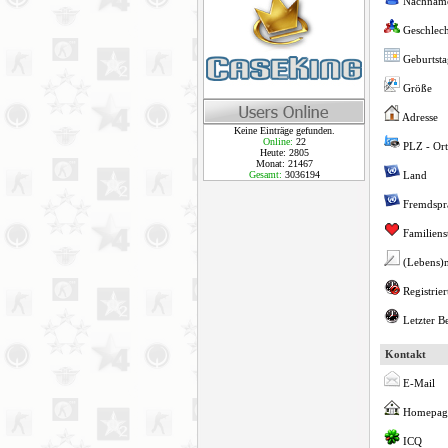
Nachnam
Geschlech
Geburtsta
Größe
Adresse
Keine Einträge gefunden.
Online:
22
PLZ - Ort
Heute: 2805
Monat: 21467
Gesamt:
3036194
Land
Fremdspr
Familiens
(Lebens)
Registrier
Letzter B
Kontakt
E-Mail
Homepag
ICQ