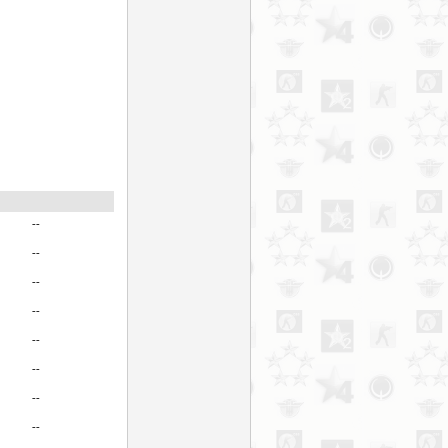
--
--
--
--
--
--
--
--